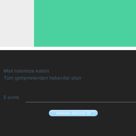
Mail listemize katılın
Tüm gelişmelerden haberdar olun
E-posta
Hemen Abone Ol