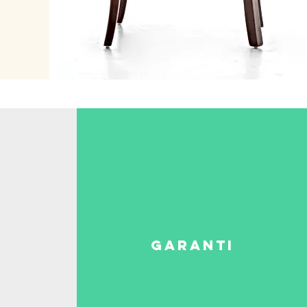
garanti
m