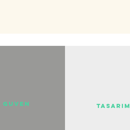
guven
tasari