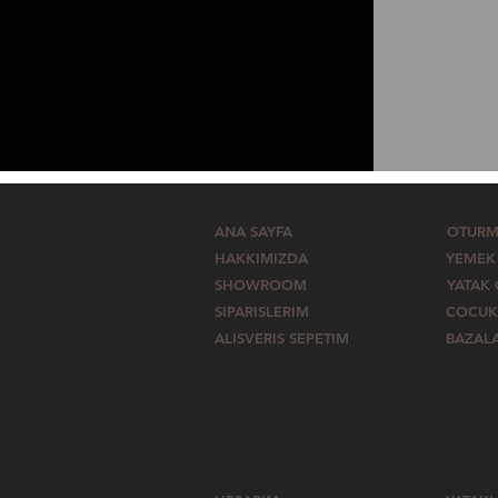
ANA SAYFA
OTURM
HAKKIMIZDA
YEMEK
SHOWROOM
YATAK
SIPARISLERIM
COCUK
ALISVERIS SEPETIM
BAZAL