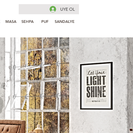
UYE OL
K
MASA
SEHPA
PUF
SANDALYE