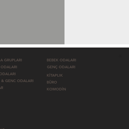
A GRUPLARI
BEBEK ODALARI
 ODALARI
GENÇ ODALARI
 ODALARI
KİTAPLIK
 & GENC ODALARI
BÜRO
AR
KOMODİN