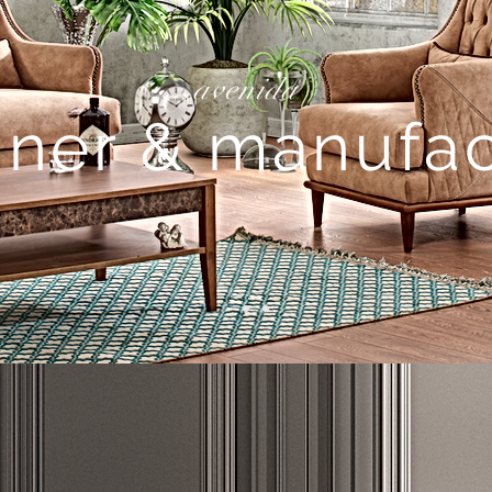
avenida
gner & manufac