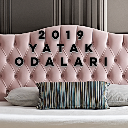
2019
YATAK
ODALARI