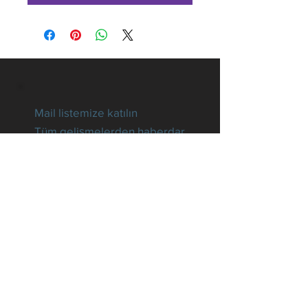
Mail listemize katılın
Tüm gelişmelerden haberdar
olun
E-posta
Hemen Abone Ol