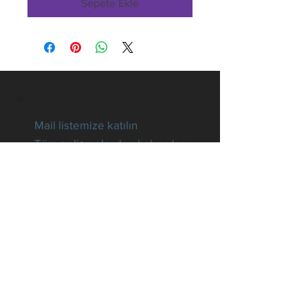
Sepete Ekle
Mail listemize katılın
Tüm gelişmelerden haberdar
olun
E-posta
Hemen Abone Ol