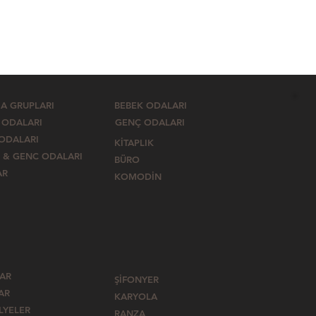
A GRUPLARI
BEBEK ODALARI
 ODALARI
GENÇ ODALARI
 ODALARI
KİTAPLIK
 & GENC ODALARI
BÜRO
AR
KOMODİN
LAR
ŞİFONYER
AR
KARYOLA
LYELER
RANZA