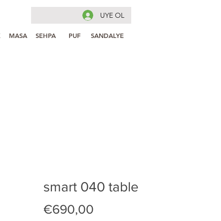
UYE OL
K
MASA
SEHPA
PUF
SANDALYE
smart 040 table
Fiyat
€690,00