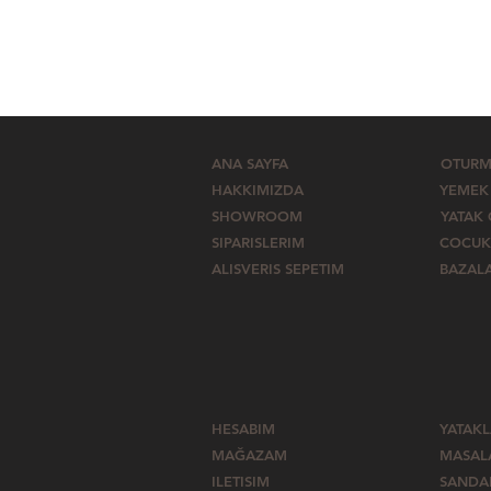
ANA SAYFA
OTURM
HAKKIMIZDA
YEMEK
SHOWROOM
YATAK
SIPARISLERIM
COCUK
ALISVERIS SEPETIM
BAZAL
HESABIM
YATAK
MAĞAZAM
MASAL
ILETISIM
SANDA