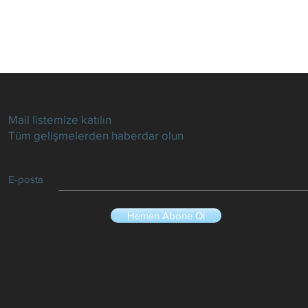
Mail listemize katılın
Tüm gelişmelerden haberdar olun
E-posta
Hemen Abone Ol