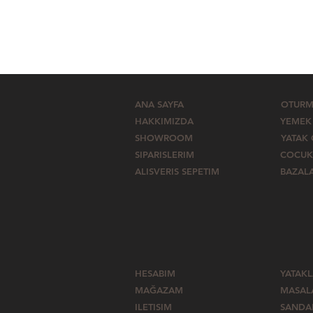
ANA SAYFA
OTURM
HAKKIMIZDA
YEMEK
SHOWROOM
YATAK
SIPARISLERIM
COCUK
ALISVERIS SEPETIM
BAZAL
HESABIM
YATAK
MAĞAZAM
MASAL
ILETISIM
SANDA