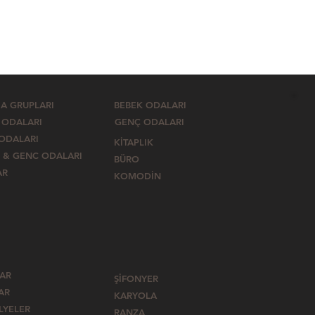
A GRUPLARI
BEBEK ODALARI
 ODALARI
GENÇ ODALARI
 ODALARI
KİTAPLIK
 & GENC ODALARI
BÜRO
AR
KOMODİN
LAR
ŞİFONYER
AR
KARYOLA
LYELER
RANZA