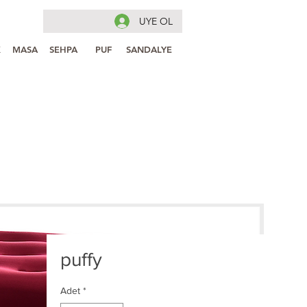
UYE OL
K
MASA
SEHPA
PUF
SANDALYE
puffy
Adet
*