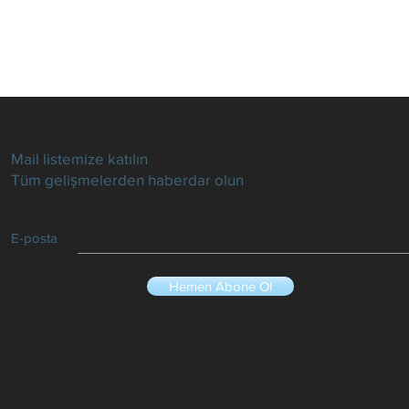
Mail listemize katılın
Tüm gelişmelerden haberdar olun
E-posta
Hemen Abone Ol