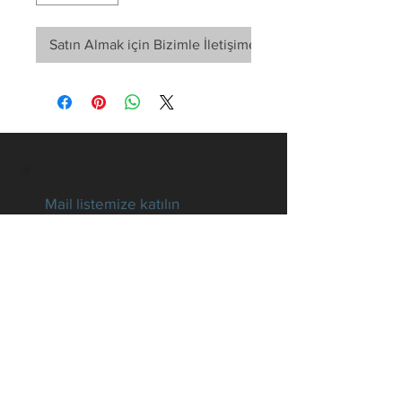
Satın Almak için Bizimle İletişime Geçin
Mail listemize katılın
Tüm gelişmelerden haberdar
olun
E-posta
Hemen Abone Ol