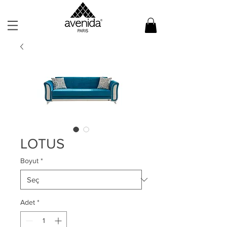
LOTUS
Boyut
*
Adet
*