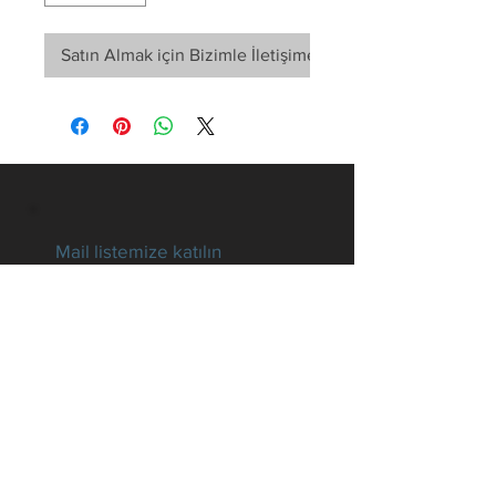
Satın Almak için Bizimle İletişime Geçin
Mail listemize katılın
Tüm gelişmelerden haberdar
olun
E-posta
Hemen Abone Ol