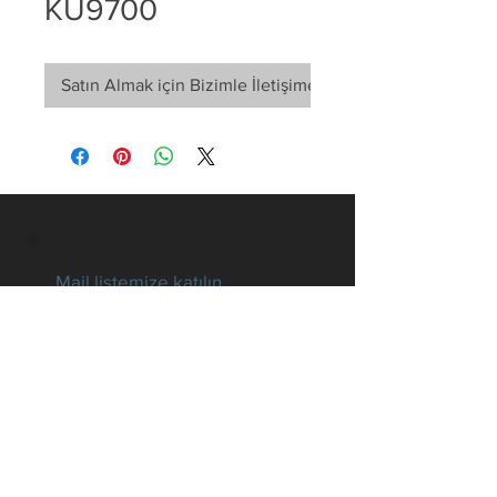
KU9700
Satın Almak için Bizimle İletişime Geçin
Mail listemize katılın
Tüm gelişmelerden haberdar
olun
E-posta
Hemen Abone Ol